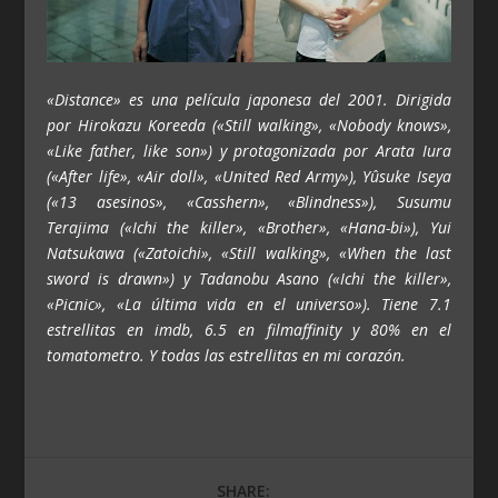
«Distance» es una película japonesa del 2001. Dirigida
por Hirokazu Koreeda («Still walking», «Nobody knows»,
«Like father, like son») y protagonizada por Arata Iura
(«After life», «Air doll», «United Red Army»), Yûsuke Iseya
(«13 asesinos», «Casshern», «Blindness»), Susumu
Terajima («Ichi the killer», «Brother», «Hana-bi»), Yui
Natsukawa («Zatoichi», «Still walking», «When the last
sword is drawn») y Tadanobu Asano («Ichi the killer»,
«Picnic», «La última vida en el universo»). Tiene 7.1
estrellitas en imdb, 6.5 en filmaffinity y 80% en el
tomatometro. Y todas las estrellitas en mi corazón.
SHARE: