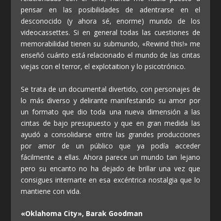
pensar en las posibilidades de adentrarse en el
desconocido (y ahora sé, enorme) mundo de los
videocassettes. Si en general todas las cuestiones de
memorabilidad tienen su submundo, «Rewind this!» me
enseñó cuánto está relacionado el mundo de las cintas
viejas con el terror, el explotaition y lo psicotrónico.
Se trata de un documental divertido, con personajes de
lo más diverso y delirante manifestando su amor por
un formato que dio toda una nueva dimensión a las
cintas de bajo presupuesto y que en gran medida las
ayudó a consolidarse entre las grandes producciones
por amor de un público que ya podía acceder
fácilmente a ellas. Ahora parece un mundo tan lejano
pero su encanto no ha dejado de brillar una vez que
consigues internarte en esa excéntrica nostalgia que lo
mantiene con vida.
«Oklahoma City», Barak Goodman