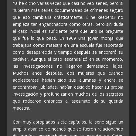
Ya he dicho varias veces que casi no veo series, pero si
hubieran más series documentales de crímenes seguro
que eso cambiaría drásticamente. «The keepers» no
empieza tan enganchadora como otras, pero sin duda
el caso inicial es suficiente para que uno se pregunte
qué fue lo que pasó. En 1969 una joven monja que
trabajaba como maestra en una escuela fue reportada
como desaparecida y tiempo después se encontró su
cadáver. Aunque el caso escandalizó en su momento,
las investigaciones no llegaron demasiado lejos.
Muchos años después, dos mujeres que cuando
adolescentes habían sido sus alumnas y ahora se
encontraban jubiladas, habían decidido hacer su propia
investigación y profundizar en muchos de los secretos
que rodearon entonces al asesinato de su querida
maestra.
Con muy apropiados siete capítulos, la serie sigue un
amplio abanico de hechos que se fueron relacionando
de modos insospechados con la muerte de Cathy