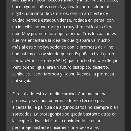
hace algunos años con «A girl walks home alone at
night», una cinta de vampiros, con un ambiente de
ciudad perdida estadounidense, rodada en persa, con
un increíble soundtrack y un muy libre estilo a lo film-
noir. Muy prometedora opera prima. Tras lo cual no es
que me encantara la idea de que grabara ya mucho
más al estilo hollywoodense con la promesa de «The
bad batch» (estoy viendo que en España la tradujeron
como «Amor carnal» y WTF) que mucho tardó en llegar.
Pero bueno, igual era un futuro distópico, desierto,
caníbales, Jason Momoa y Keanu Reeves, la promesa
ahí seguía.
El resultado está a medio camino. Con una buena
premisa y sin duda un gran esfuerzo técnico para
alcanzarla, la película da algunos saltos no siempre bien
sorteados. La protagonista se queda bastante atrás en
las expectativas del filme, convirtiéndose en un
personaje bastante unidimensional pese a las