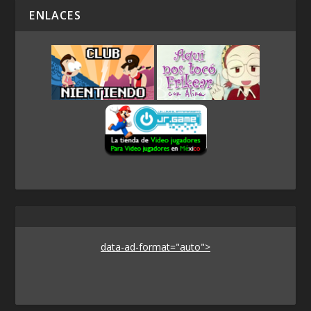
ENLACES
data-ad-format="auto">