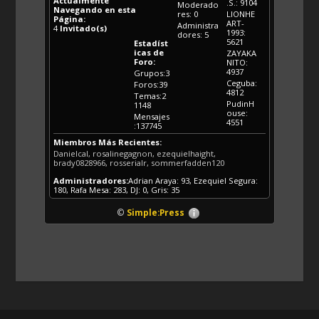
Actualmente
.S.: 9104
Moderado
Navegando en esta
res: 0
LIONHE
Página:
ART-
Administra
4
Invitado(s)
1993:
dores: 5
5621
Estadíst
icas de
ZAYAKA
Foro:
NITO:
4937
Grupos:3
Ceguba:
Foros:39
4812
Temas:2
PudinH
1148
ouse:
Mensajes
4551
:137745
Miembros Más Recientes:
Danielcal, rosalinegagnon, ezequielhaight,
brady0828966, rosserialr, sommerfadden120
Administradores:
Adrian Araya: 93, Ezequiel Segura:
180, Rafa Mesa: 283, DJ: 0, Gris: 35
©
Simple:Press