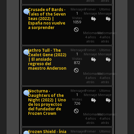
atrás
atrás
Crusade of Bards -
Mensajes
Primer
Ultimo
1
Mensaje
Mensaje
Tales of the Seven
Visitas
Seas (2022) |
1059
España nos vuelve
a sorprender
Melomaniac
Melomaniac
4 años
4 años
atrás
atrás
Jethro Tull - The
Mensajes
Primer
Ultimo
1
Mensaje
Mensaje
Zealot Gene (2022)
Visitas
| El ansiado
872
regreso del
maestro Anderson
Melomaniac
Melomaniac
4 años
4 años
atrás
atrás
Nocturna -
Mensajes
Primer
Ultimo
1
Mensaje
Mensaje
Daughters of the
Visitas
Night (2022) | Uno
726
de los proyectos
del fundador de
Frozen Crown
Melomaniac
Melomaniac
4 años
4 años
atrás
atrás
Frozen Shield - Ínia
Mensajes
Primer
Ultimo