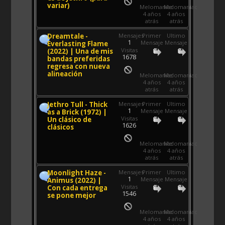
variar)
Melomaniac
Melomaniac
4 años
4 años
atrás
atrás
Dreamtale -
Mensajes
Primer
Ultimo
1
Mensaje
Mensaje
Everlasting Flame
Visitas
(2022) | Una de mis
1678
bandas preferidas
regresa con nueva
alineación
Melomaniac
Melomaniac
4 años
4 años
atrás
atrás
Jethro Tull - Thick
Mensajes
Primer
Ultimo
1
Mensaje
Mensaje
as a Brick (1972) |
Visitas
Un clásico de
1626
clásicos
Melomaniac
Melomaniac
4 años
4 años
atrás
atrás
Moonlight Haze -
Mensajes
Primer
Ultimo
1
Mensaje
Mensaje
Animus (2022) |
Visitas
Con cada entrega
1546
se pone mejor
Melomaniac
Melomaniac
4 años
4 años