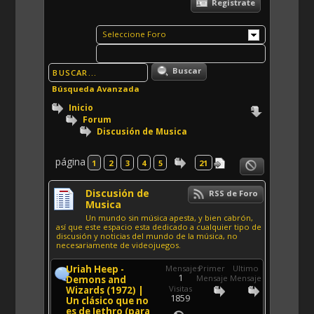
Registrate
Seleccione Foro
Buscar
Búsqueda Avanzada
Inicio
Forum
Discusión de Musica
página
1
2
3
4
5
21
Discusión de
RSS de Foro
Musica
Un mundo sin música apesta, y bien cabrón,
así que este espacio esta dedicado a cualquier tipo de
discusión y noticias del mundo de la música, no
necesariamente de videojuegos.
Uriah Heep -
Mensajes
Primer
Ultimo
1
Mensaje
Mensaje
Demons and
Visitas
Wizards (1972) |
1859
Un clásico que no
es de Jethro (para