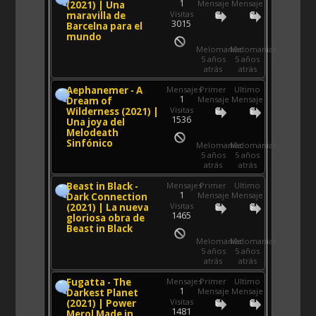
1
Mensaje
Mensaje
(2021) | Una
Visitas
maravilla de
3015
Barcelna para el
mundo
Melomaniac
Melomaniac
5 años
5 años
atrás
atrás
Aephanemer - A
Mensajes
Primer
Ultimo
1
Mensaje
Mensaje
Dream of
Visitas
Wilderness (2021) |
1536
Una joya del
Melodeath
Sinfónico
Melomaniac
Melomaniac
5 años
5 años
atrás
atrás
Beast in Black -
Mensajes
Primer
Ultimo
1
Mensaje
Mensaje
Dark Connection
Visitas
(2021) | La nueva
1465
gloriosa obra de
Beast in Black
Melomaniac
Melomaniac
5 años
5 años
atrás
atrás
Fugatta - The
Mensajes
Primer
Ultimo
1
Mensaje
Mensaje
Darkest Planet
Visitas
(2021) | Power
1481
Merol Made in