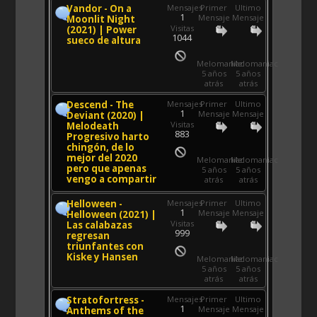
Vandor - On a
Mensajes
Primer
Ultimo
1
Mensaje
Mensaje
Moonlit Night
Visitas
(2021) | Power
1044
sueco de altura
Melomaniac
Melomaniac
5 años
5 años
atrás
atrás
Descend - The
Mensajes
Primer
Ultimo
1
Mensaje
Mensaje
Deviant (2020) |
Visitas
Melodeath
883
Progresivo harto
chingón, de lo
mejor del 2020
Melomaniac
Melomaniac
pero que apenas
5 años
5 años
vengo a compartir
atrás
atrás
Helloween -
Mensajes
Primer
Ultimo
1
Mensaje
Mensaje
Helloween (2021) |
Visitas
Las calabazas
999
regresan
triunfantes con
Kiske y Hansen
Melomaniac
Melomaniac
5 años
5 años
atrás
atrás
Stratofortress -
Mensajes
Primer
Ultimo
1
Mensaje
Mensaje
Anthems of the