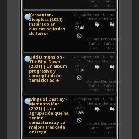
5 años
5 años
atrás
atrás
Karpenter -
Mensajes
Primer
Ultimo
1
Mensaje
Mensaje
Sleepless (2021) |
Visitas
Inspirado en
2346
clásicas películas
de terror
Melomaniac
Melomaniac
5 años
5 años
atrás
atrás
Odd Dimension -
Mensajes
Primer
Ultimo
1
Mensaje
Mensaje
The Blue Dawn
Visitas
(2021) | Un álbum
1100
progresivo y
conceptual con
temática Sci-Fi
Melomaniac
Melomaniac
5 años
5 años
atrás
atrás
wings of Destiny -
Mensajes
Primer
Ultimo
1
Mensaje
Mensaje
Memento Mori
Visitas
(2021) | Una
1096
agrupación que ha
tenido
consistencia y se
Melomaniac
Melomaniac
mejora tras cada
5 años
5 años
entrega.
atrás
atrás