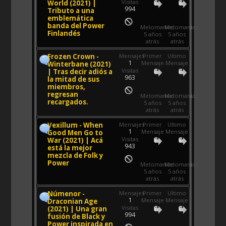
Visitas
World (2021) |
994
Tributo a una
emblemática
banda del Power
Melomaniac
Melomaniac
Finlandés
5 años
5 años
atrás
atrás
Frozen Crown -
Mensajes
Primer
Ultimo
1
Mensaje
Mensaje
Winterbane (2021)
Visitas
| Tras decir adiós a
963
la mitad de sus
miembros,
regresan
Melomaniac
Melomaniac
recargados.
5 años
5 años
atrás
atrás
Vexillum - When
Mensajes
Primer
Ultimo
1
Mensaje
Mensaje
Good Men Go to
Visitas
War (2021) | Acá
943
está la mejor
mezcla de Folk y
Power
Melomaniac
Melomaniac
5 años
5 años
atrás
atrás
Númenor -
Mensajes
Primer
Ultimo
1
Mensaje
Mensaje
Draconian Age
Visitas
(2021) | Una gran
994
fusión de Black y
Power inspirada en