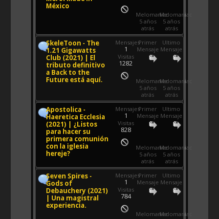
México
Melomaniac
Melomaniac
5 años
5 años
atrás
atrás
SkeleToon - The
Mensajes
Primer
Ultimo
1
Mensaje
Mensaje
1.21 Gigawatts
Visitas
Club (2021) | El
1282
tributo definitivo
a Back to the
Future está aquí.
Melomaniac
Melomaniac
5 años
5 años
atrás
atrás
Apostolica -
Mensajes
Primer
Ultimo
1
Mensaje
Mensaje
Haeretica Ecclesia
Visitas
(2021) | ¿Listos
828
para hacer su
primera comunión
con la iglesia
Melomaniac
Melomaniac
hereje?
5 años
5 años
atrás
atrás
Seven Spires -
Mensajes
Primer
Ultimo
1
Mensaje
Mensaje
Gods of
Visitas
Debauchery (2021)
784
| Una magistral
experiencia.
Melomaniac
Melomaniac