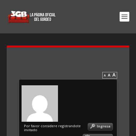
A
A
A
Por favor considere registrandote
Ingresa
invitado